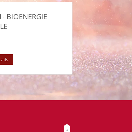
1- BIOENERGIE
LE
tails
>