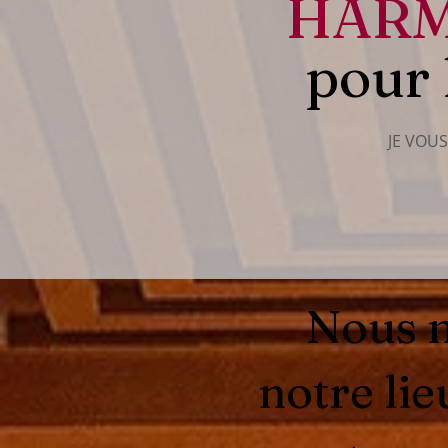
HARM
pour 
JE VOU
Nous n
notre li