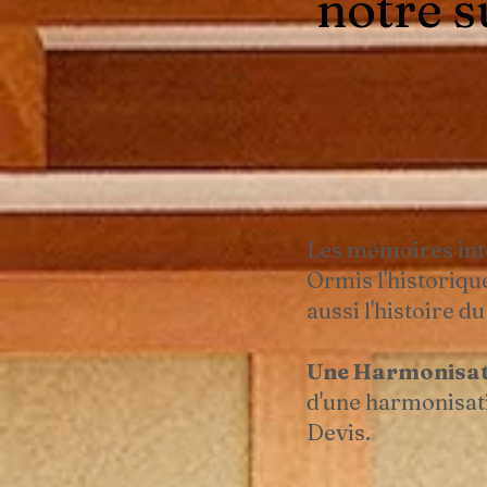
notre s
Les mémoires inté
Ormis l'historiqu
aussi l'histoire 
Une Harmonisati
d'une harmonisa
Devis.