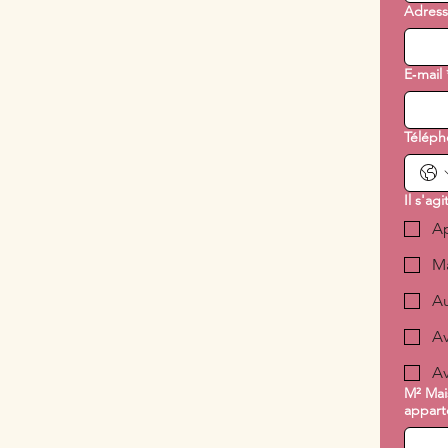
Adresse
E‑mail
Téléph
Il s'agi
A
M
Au
A
Av
M² Mai
appar