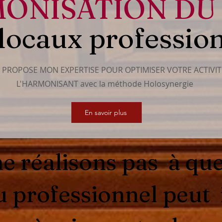
ONISATION DU 
locaux professio
S PROPOSE MON EXPERTISE POUR OPTIMISER VOTRE ACTIVIT
L'HARMONISANT avec la méthode Holosynergie
En savoir plus
e réalisons pas à que
eu professionnel peut