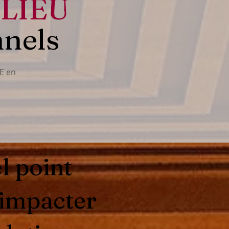
LIEU
nnels
E en
l point
 impacter