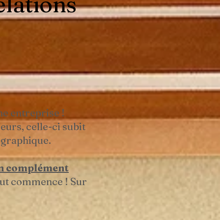
elations
ne entreprise !
urs, celle-ci subit
éographique.
n complément
out commence ! Sur