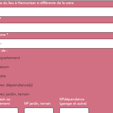
 du lieu à Harmoniser si différente de la votre
*
one
*
t de :
ppartement
aison
tre
vec dépendance(s)
ec jardin, terrain
son ou
M²dépendance
tement
M² jardin, terrain
(garage et autre)