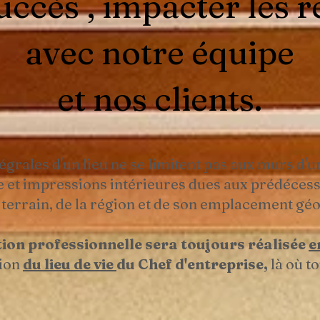
uccès , impacter les r
avec notre équipe
et nos clients.
grales d'un lieu ne se limitent pas aux murs d'u
e et impressions intérieures dues aux prédécesse
du terrain, de la région et de son emplacement g
on professionnelle sera toujours réalisée
e
tion
du lieu de vie
du Chef d'entreprise,
là où t