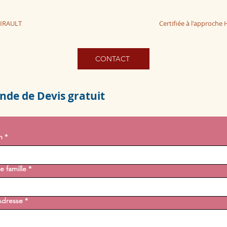
HIRAULT
Certifiée à l'approc
CONTACT
de de Devis gratuit
m
*
 famille
*
Adresse
*